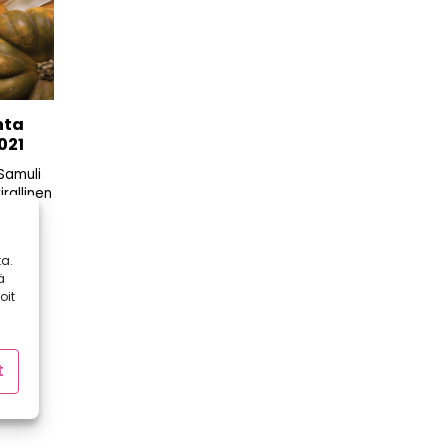
nta
021
Samuli
irallinen
e
a.
ä
oit
t