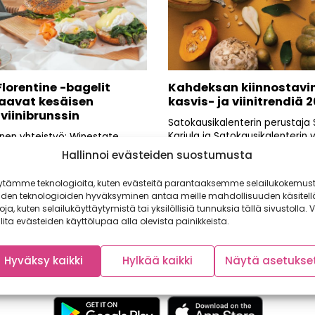
lorentine -bagelit
Kahdeksan kiinnostavi
aavat kesäisen
kasvis- ja viinitrendiä 2
viinibrunssin
Satokausikalenterin perustaja 
Karjula ja Satokausikalenterin v
inen yhteistyö: Winestate
viiniasiantuntija Master of Win
esäpäivä, puiden varjoon
Hallinnoi evästeiden suostumusta
Tuomas Meriluoto listasivat...
y värikäs viltti, kori täynnä
ytämme teknologioita, kuten evästeitä parantaaksemme selailukokemust
iden teknologioiden hyväksyminen antaa meille mahdollisuuden käsitell
toja, kuten selailukäyttäytymistä tai yksilöllisiä tunnuksia tällä sivustolla. V
lita evästeiden käyttölupaa alla olevista painikkeista.
Hyväksy kaikki
Hylkää kaikki
Näytä asetukse