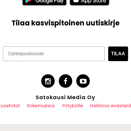
Tilaa kasvispitoinen uutiskirje
TILAA
Satokausi Media Oy
utusehdot
Kokemuksia
Yrityksille
Hallinnoi eväste