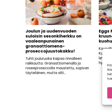
Joulun ja uudenvuoden
Eggs F
suloisin sesonkiherkku on
kruun
vaaleanpunainen
kuohu
granaattiomena-
Kaupall
proseccojuustokakku!
Kuuma k
levitett
Tuhti jouluruoka kaipaa rinnalleen
hyvää...
raikkautta. Granaattiomenalla ja
Kä
roseeproseccolla maustettu, sopivan
Nä
täyteläinen, mutta silti...
tie
hal