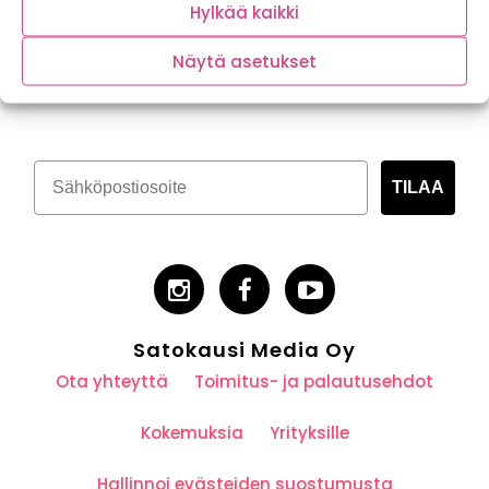
Hylkää kaikki
Näytä asetukset
Tilaa kasvispitoinen uutiskirje
TILAA
Satokausi Media Oy
Ota yhteyttä
Toimitus- ja palautusehdot
Kokemuksia
Yrityksille
Hallinnoi evästeiden suostumusta