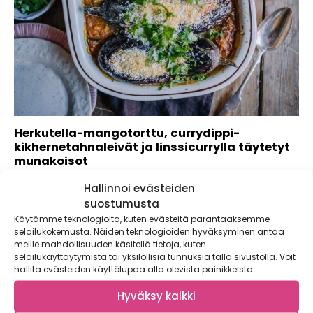
Herkutella-mangotorttu, currydippi-
kikhernetahnaleivät ja linssicurrylla täytetyt
munakoisot
Kaupallinen yhteistyö: Foodin Maukas arki syntyy pienistä
Hallinnoi evästeiden
teoista ja yksinkertaisista valinnoista. Arkisemmatkin ateriat
suostumusta
on...
Käytämme teknologioita, kuten evästeitä parantaaksemme
selailukokemusta. Näiden teknologioiden hyväksyminen antaa
meille mahdollisuuden käsitellä tietoja, kuten
selailukäyttäytymistä tai yksilöllisiä tunnuksia tällä sivustolla. Voit
hallita evästeiden käyttölupaa alla olevista painikkeista.
Hyväksy kaikki