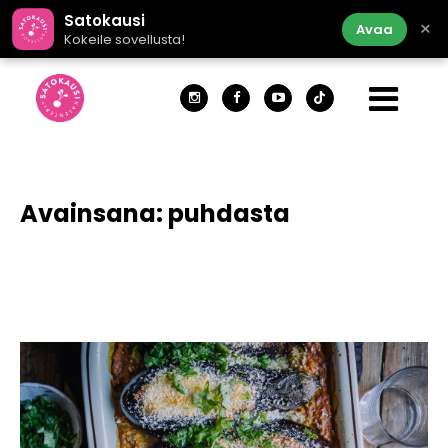
Satokausi
×
Avaa
Kokeile sovellusta!
Avainsana:
puhdasta