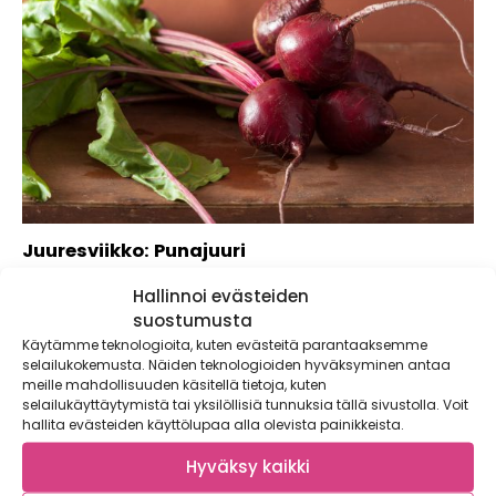
Juuresviikko: Punajuuri
Joulujuurekset -teemaviikon viimeisenä juureksena
Hallinnoi evästeiden
esittellään punajuurikas eli punajuuri. Vielä vuonna 2008
suostumusta
söimme kotimaista punajuurikasta...
Käytämme teknologioita, kuten evästeitä parantaaksemme
selailukokemusta. Näiden teknologioiden hyväksyminen antaa
meille mahdollisuuden käsitellä tietoja, kuten
selailukäyttäytymistä tai yksilöllisiä tunnuksia tällä sivustolla. Voit
hallita evästeiden käyttölupaa alla olevista painikkeista.
Hyväksy kaikki