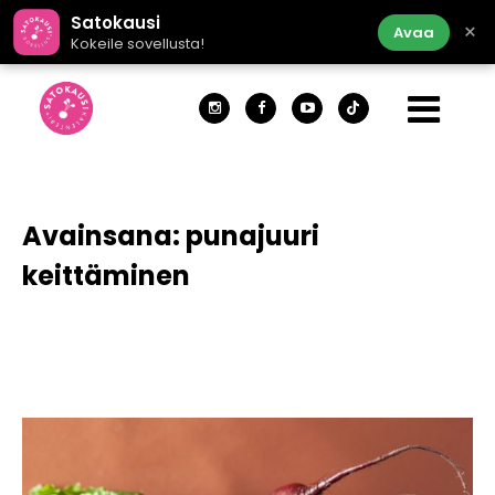
Satokausi
×
Avaa
Kokeile sovellusta!
Avainsana:
punajuuri
keittäminen