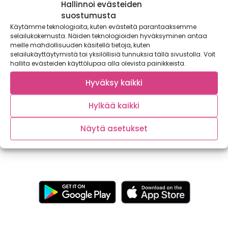
Hallinnoi evästeiden
suostumusta
Käytämme teknologioita, kuten evästeitä parantaaksemme
selailukokemusta. Näiden teknologioiden hyväksyminen antaa
meille mahdollisuuden käsitellä tietoja, kuten
selailukäyttäytymistä tai yksilöllisiä tunnuksia tällä sivustolla. Voit
hallita evästeiden käyttölupaa alla olevista painikkeista.
Parasta juuri nyt: Karpalo
Hyväksy kaikki
Äänestimme viikon kasvikseksi karpalon. Karpalo on ollut
meidän ja esi-isiemme tärkeimpiä C-vitamiinin lähteitä,
Hylkää kaikki
mutta...
Näytä asetukset