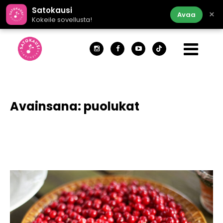
Satokausi
×
Avaa
Kokeile sovellusta!
Avainsana:
puolukat