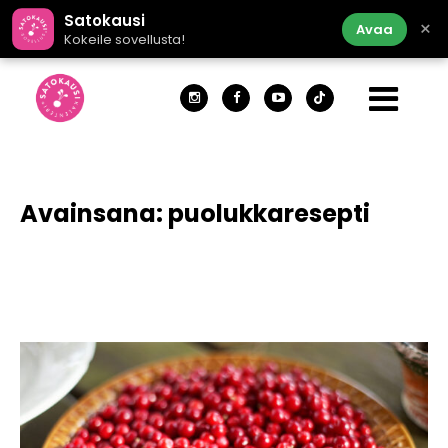
Satokausi
×
Avaa
Kokeile sovellusta!
Avainsana:
puolukkaresepti