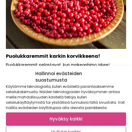
Puolukkaremmit karkin korvikkeena!
Puolukkaremmit pelastavat, kun makeanhimo iskee!
Sesongin kirpeistä puolukoista valmistuu herkullinen luonnon
Hallinnoi evästeiden
oma karkki. Kurkkaa...
suostumusta
Käytämme teknologioita, kuten evästeitä parantaaksemme
selailukokemusta. Näiden teknologioiden hyväksyminen antaa
meille mahdollisuuden käsitellä tietoja, kuten
selailukäyttäytymistä tai yksilöllisiä tunnuksia tällä sivustolla. Voit
hallita evästeiden käyttölupaa alla olevista painikkeista.
Hyväksy kaikki