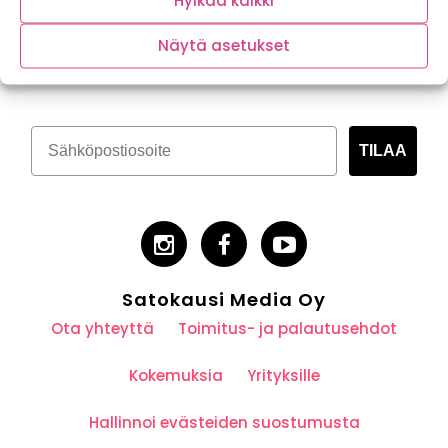
Hylkää kaikki
Tilaa kasvispitoinen uutiskirje
Näytä asetukset
TILAA
Satokausi Media Oy
Ota yhteyttä
Toimitus- ja palautusehdot
Kokemuksia
Yrityksille
Hallinnoi evästeiden suostumusta