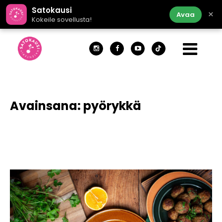
Satokausi
×
Avaa
Kokeile sovellusta!
Avainsana:
pyörykkä