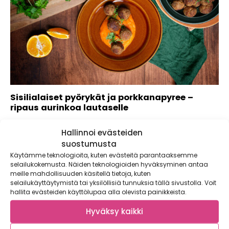
Sisilialaiset pyörykät ja porkkanapyree –
ripaus aurinkoa lautaselle
Ripaus Italian aurinkoa talven keskelle! Appelsiini ja
Hallinnoi evästeiden
parmesaani maustavat sisilialaiset lihapullat. Nämä
sisilialaiset pyörykät...
suostumusta
Käytämme teknologioita, kuten evästeitä parantaaksemme
selailukokemusta. Näiden teknologioiden hyväksyminen antaa
meille mahdollisuuden käsitellä tietoja, kuten
selailukäyttäytymistä tai yksilöllisiä tunnuksia tällä sivustolla. Voit
hallita evästeiden käyttölupaa alla olevista painikkeista.
Hyväksy kaikki