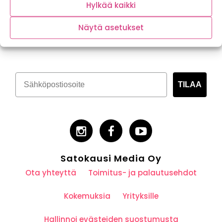
Hylkää kaikki
Näytä asetukset
Tilaa kasvispitoinen uutiskirje
TILAA
Satokausi Media Oy
Ota yhteyttä
Toimitus- ja palautusehdot
Kokemuksia
Yrityksille
Hallinnoi evästeiden suostumusta