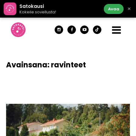
Satokausi
×
Avaa
Kokeile sovellusta!
Avainsana:
ravinteet