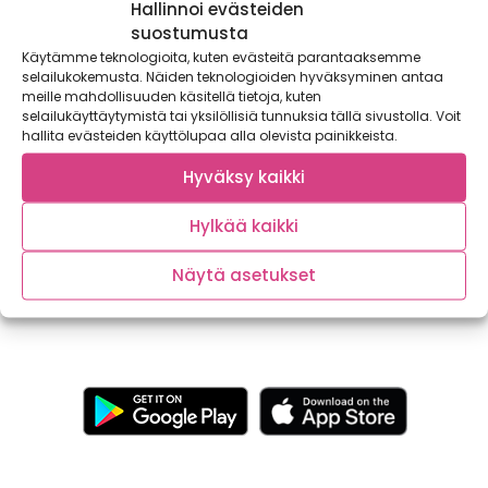
Hallinnoi evästeiden
suostumusta
Käytämme teknologioita, kuten evästeitä parantaaksemme
selailukokemusta. Näiden teknologioiden hyväksyminen antaa
meille mahdollisuuden käsitellä tietoja, kuten
selailukäyttäytymistä tai yksilöllisiä tunnuksia tällä sivustolla. Voit
hallita evästeiden käyttölupaa alla olevista painikkeista.
Kaikki irti kasviksista
Hyväksy kaikki
Turkulaiset puutarhurit Wiivi ja Riikka tuovat
Satokausikalenterin blogiin tietoa ruoan kasvattamisesta ja
Hylkää kaikki
vinkkejä kotipuutarhaan....
Näytä asetukset