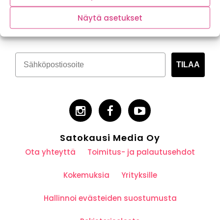
Tilaa kasvispitoinen uutiskirje
Näytä asetukset
TILAA
Satokausi Media Oy
Ota yhteyttä
Toimitus- ja palautusehdot
Kokemuksia
Yrityksille
Hallinnoi evästeiden suostumusta