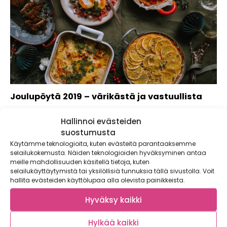
Joulupöytä 2019 – värikästä ja vastuullista
Vuoden 2019 joulupöytä kokoaa vuoden ruokateemat
Hallinnoi evästeiden
yhteen. Suomalainen ruoka on arvossaan, ja sitä...
suostumusta
Käytämme teknologioita, kuten evästeitä parantaaksemme
selailukokemusta. Näiden teknologioiden hyväksyminen antaa
meille mahdollisuuden käsitellä tietoja, kuten
selailukäyttäytymistä tai yksilöllisiä tunnuksia tällä sivustolla. Voit
hallita evästeiden käyttölupaa alla olevista painikkeista.
Hyväksy kaikki
Hylkää kaikki