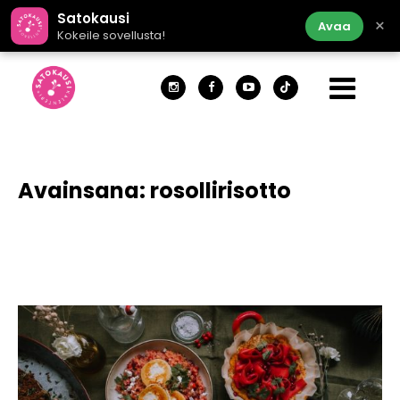
Satokausi
×
Avaa
Kokeile sovellusta!
Avainsana:
rosollirisotto