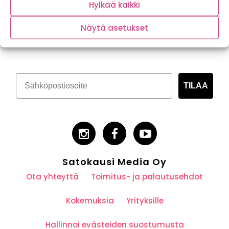
Hylkää kaikki
Näytä asetukset
Tilaa kasvispitoinen uutiskirje
TILAA
Satokausi Media Oy
Ota yhteyttä
Toimitus- ja palautusehdot
Kokemuksia
Yrityksille
Hallinnoi evästeiden suostumusta