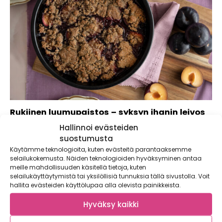
Rukiinen luumupaistos – syksyn ihanin leivos
Hallinnoi evästeiden
Kotimaiset luumut ovat täällä. Luumujen sesonki alkaa
elokuussa ja ne antavat ihanaa makeutta erilaisiin...
suostumusta
Käytämme teknologioita, kuten evästeitä parantaaksemme
selailukokemusta. Näiden teknologioiden hyväksyminen antaa
meille mahdollisuuden käsitellä tietoja, kuten
selailukäyttäytymistä tai yksilöllisiä tunnuksia tällä sivustolla. Voit
hallita evästeiden käyttölupaa alla olevista painikkeista.
Hyväksy kaikki