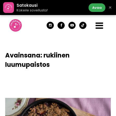
Satokausi
×
Avaa
Kokeile sovellusta!
Avainsana:
rukiinen
luumupaistos