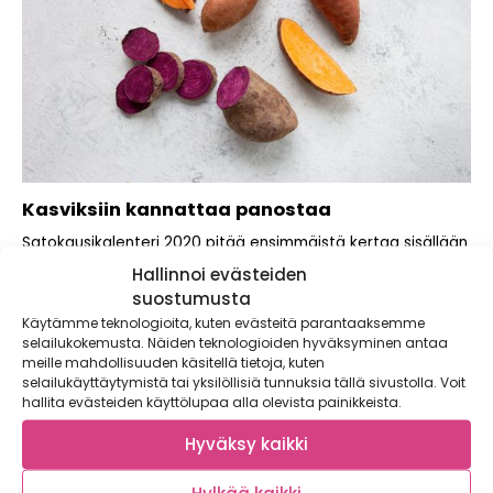
Kasviksiin kannattaa panostaa
Satokausikalenteri 2020 pitää ensimmäistä kertaa sisällään
tietoa sydänterveellisestä ruokavaliosta. Yhteistyö
Hallinnoi evästeiden
Satokausikalenterin ja Sydänliiton...
suostumusta
Käytämme teknologioita, kuten evästeitä parantaaksemme
selailukokemusta. Näiden teknologioiden hyväksyminen antaa
meille mahdollisuuden käsitellä tietoja, kuten
selailukäyttäytymistä tai yksilöllisiä tunnuksia tällä sivustolla. Voit
hallita evästeiden käyttölupaa alla olevista painikkeista.
Hyväksy kaikki