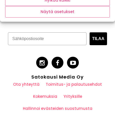
Hylkää kaikki
Tilaa kasvispitoinen uutiskirje
Näytä asetukset
TILAA
Satokausi Media Oy
Ota yhteyttä
Toimitus- ja palautusehdot
Kokemuksia
Yrityksille
Hallinnoi evästeiden suostumusta