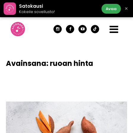
Satokausi
×
Avaa
Kokeile sovellusta!
Avainsana:
ruoan hinta