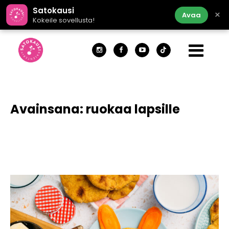
Satokausi
×
Avaa
Kokeile sovellusta!
Avainsana:
ruokaa lapsille