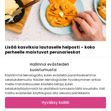
Lisää kasviksia lautaselle helposti – koko
perheelle maistuvat perunarieskat
Nälkä yllätti, ja lautaselle pitäisi saada nopeaa ja
Hallinnoi evästeiden
kasvispitoista välipalaa? Monet vanhemmat varmasti
tunnistavat...
suostumusta
Käytämme teknologioita, kuten evästeitä parantaaksemme
selailukokemusta. Näiden teknologioiden hyväksyminen antaa
meille mahdollisuuden käsitellä tietoja, kuten
selailukäyttäytymistä tai yksilöllisiä tunnuksia tällä sivustolla. Voit
hallita evästeiden käyttölupaa alla olevista painikkeista.
Hyväksy kaikki