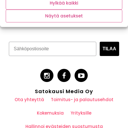
Hylkää kaikki
Näytä asetukset
Tilaa kasvispitoinen uutiskirje
TILAA
Satokausi Media Oy
Ota yhteyttä
Toimitus- ja palautusehdot
Kokemuksia
Yrityksille
Hallinnoi evästeiden suostumusta