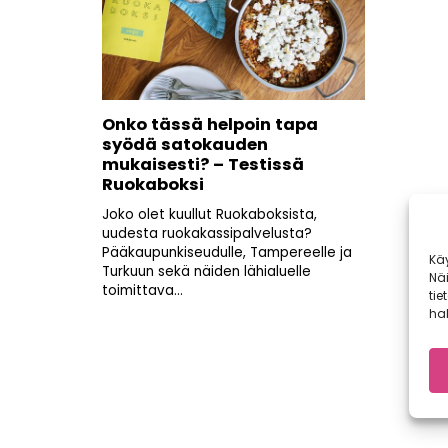
Onko tässä helpoin tapa
syödä satokauden
mukaisesti? – Testissä
Ruokaboksi
Joko olet kuullut Ruokaboksista,
uudesta ruokakassipalvelusta?
Pääkaupunkiseudulle, Tampereelle ja
Kä
Turkuun sekä näiden lähialuelle
Nä
toimittava...
tie
hal