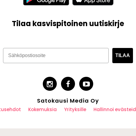
Tilaa kasvispitoinen uutiskirje
TILAA
Satokausi Media Oy
utusehdot
Kokemuksia
Yrityksille
Hallinnoi eväste