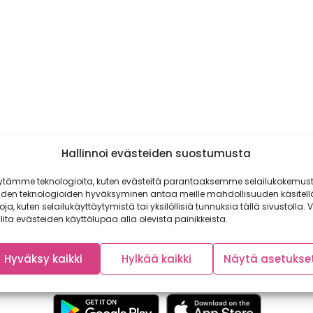
Hallinnoi evästeiden suostumusta
ytämme teknologioita, kuten evästeitä parantaaksemme selailukokemust
iden teknologioiden hyväksyminen antaa meille mahdollisuuden käsitell
toja, kuten selailukäyttäytymistä tai yksilöllisiä tunnuksia tällä sivustolla. V
lita evästeiden käyttölupaa alla olevista painikkeista.
Hyväksy kaikki
Hylkää kaikki
Näytä asetukse