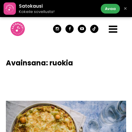
Satokausi
×
Avaa
Kokeile sovellusta!
Avainsana:
ruokia