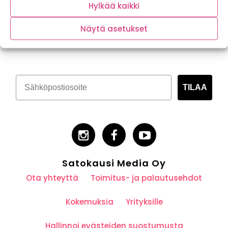
Hylkää kaikki
Näytä asetukset
Tilaa kasvispitoinen uutiskirje
TILAA
Satokausi Media Oy
Ota yhteyttä
Toimitus- ja palautusehdot
Kokemuksia
Yrityksille
Hallinnoi evästeiden suostumusta