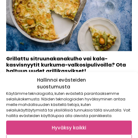
Grillattu sitruunakanakulho vai kala-
kasvisnyytit kurkuma-valkosipulivoilla? Ota
haltuun uudet grillikasvikset!
Hallinnoi evästeiden
Kaupallinen yhteistyö: Apetit Kevät tekee tuloaan ja aurinko
lämmittää päivä päivältä enemmän. Hanget hupenevat...
suostumusta
Käytämme teknologioita, kuten evästeitä parantaaksemme
selailukokemusta. Näiden teknologioiden hyväksyminen antaa
meille mahdollisuuden käsitellä tietoja, kuten
selailukäyttäytymistä tai yksilöllisiä tunnuksia tällä sivustolla. Voit
hallita evästeiden käyttölupaa alla olevista painikkeista.
Hyväksy kaikki