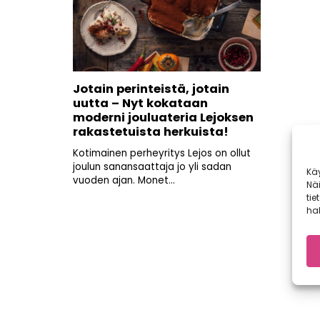
Jotain perinteistä, jotain
uutta – Nyt kokataan
moderni jouluateria Lejoksen
rakastetuista herkuista!
Kotimainen perheyritys Lejos on ollut
joulun sanansaattaja jo yli sadan
Kä
vuoden ajan. Monet...
Nä
tie
hal