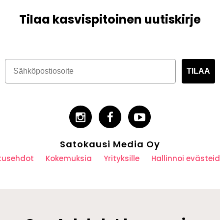
Tilaa kasvispitoinen uutiskirje
TILAA
Satokausi Media Oy
utusehdot
Kokemuksia
Yrityksille
Hallinnoi eväste