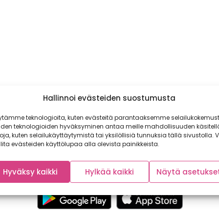
Hallinnoi evästeiden suostumusta
ytämme teknologioita, kuten evästeitä parantaaksemme selailukokemust
iden teknologioiden hyväksyminen antaa meille mahdollisuuden käsitell
toja, kuten selailukäyttäytymistä tai yksilöllisiä tunnuksia tällä sivustolla. V
lita evästeiden käyttölupaa alla olevista painikkeista.
Hyväksy kaikki
Hylkää kaikki
Näytä asetukse