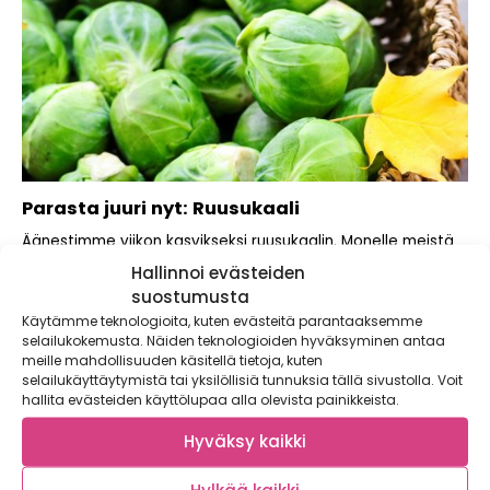
Parasta juuri nyt: Ruusukaali
Äänestimme viikon kasvikseksi ruusukaalin. Monelle meistä
ruusukaali ei valitettavasti herätä vahvaa mielikuvaa
Hallinnoi evästeiden
sesonkiherkusta. Ruusukaalin...
suostumusta
Käytämme teknologioita, kuten evästeitä parantaaksemme
selailukokemusta. Näiden teknologioiden hyväksyminen antaa
meille mahdollisuuden käsitellä tietoja, kuten
selailukäyttäytymistä tai yksilöllisiä tunnuksia tällä sivustolla. Voit
hallita evästeiden käyttölupaa alla olevista painikkeista.
Hyväksy kaikki