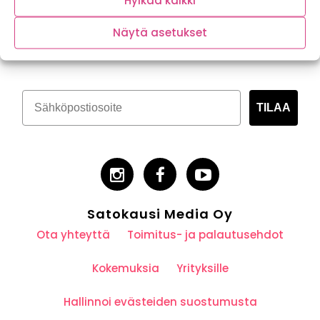
Hylkää kaikki
Tilaa kasvispitoinen uutiskirje
Näytä asetukset
TILAA
Satokausi Media Oy
Ota yhteyttä
Toimitus- ja palautusehdot
Kokemuksia
Yrityksille
Hallinnoi evästeiden suostumusta