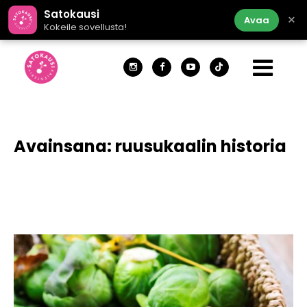
Satokausi
×
Avaa
Kokeile sovellusta!
Avainsana:
ruusukaalin historia