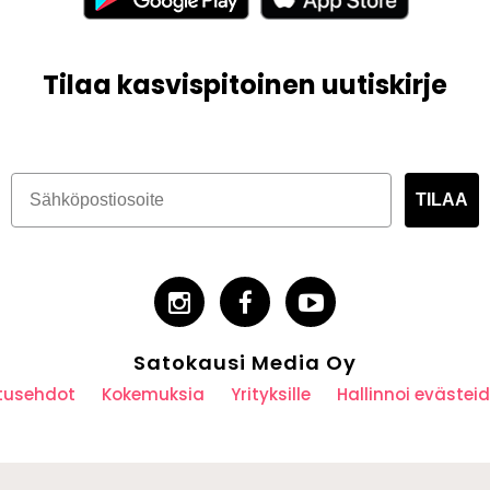
Tilaa kasvispitoinen uutiskirje
TILAA
Satokausi Media Oy
utusehdot
Kokemuksia
Yrityksille
Hallinnoi eväste