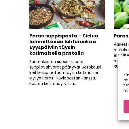
Paras suppispasta – Sielua
Parast
lämmittävää lohturuokaa
Äänesti
syyspäiviin täysin
ruusuka
kotimaisella pastalla
ei vali
mieliku
Suomalaisten suosikkisienet
Ruusukaa
suppilovahverot päätyvät Satokausi-
keittiössä pataan täysin kotimaisen
Kä
Myllyn Paras -kuviopastan kanssa.
Nä
Pastan keittohöyryissä...
tie
hal