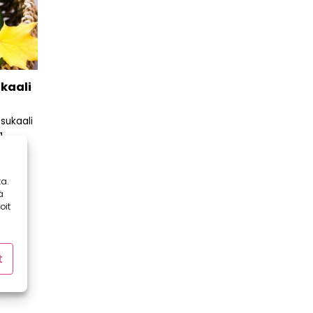
ukaali
sukaali
a
a.
ä
oit
t