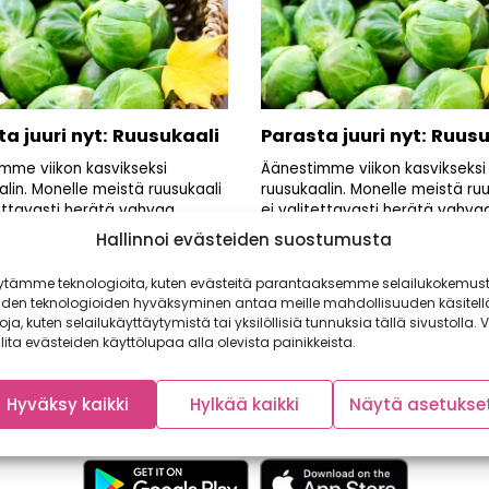
a juuri nyt: Ruusukaali
Parasta juuri nyt: Ruus
mme viikon kasvikseksi
Äänestimme viikon kasvikseksi
alin. Monelle meistä ruusukaali
ruusukaalin. Monelle meistä ruu
tettavasti herätä vahvaa
ei valitettavasti herätä vahva
vaa sesonkiherkusta.
mielikuvaa sesonkiherkusta.
Hallinnoi evästeiden suostumusta
lin...
Ruusukaalin...
ytämme teknologioita, kuten evästeitä parantaaksemme selailukokemust
iden teknologioiden hyväksyminen antaa meille mahdollisuuden käsitell
toja, kuten selailukäyttäytymistä tai yksilöllisiä tunnuksia tällä sivustolla. V
lita evästeiden käyttölupaa alla olevista painikkeista.
Hyväksy kaikki
Hylkää kaikki
Näytä asetukse