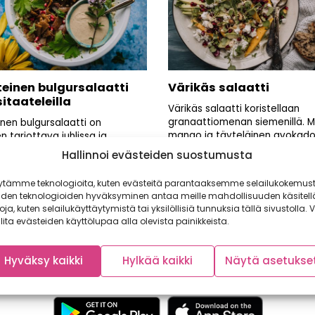
einen bulgursalaatti
Värikäs salaatti
sitaateleilla
Värikäs salaatti koristellaan
granaattiomenan siemenillä. 
nen bulgursalaatti on
mango ja täyteläinen avokad
en tarjottava juhlissa ja
vastapainoa fetajuustosta. Pyö
la, mutta se toimii mainiosti
Hallinnoi evästeiden suostumusta
ytämme teknologioita, kuten evästeitä parantaaksemme selailukokemust
iden teknologioiden hyväksyminen antaa meille mahdollisuuden käsitell
toja, kuten selailukäyttäytymistä tai yksilöllisiä tunnuksia tällä sivustolla. V
lita evästeiden käyttölupaa alla olevista painikkeista.
Hyväksy kaikki
Hylkää kaikki
Näytä asetukse