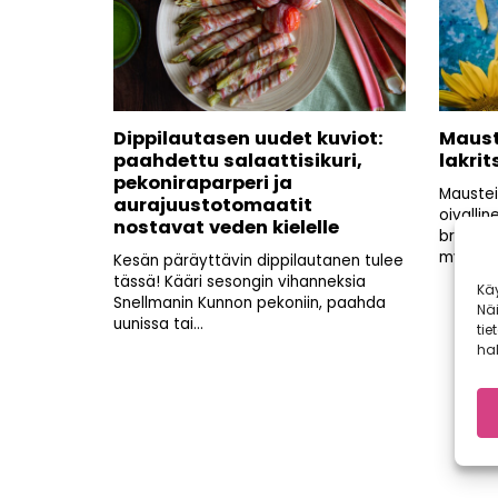
Dippilautasen uudet kuviot:
Maust
paahdettu salaattisikuri,
lakrit
pekoniraparperi ja
Maustei
aurajuustotomaatit
oivallin
nostavat veden kielelle
brunssil
myös...
Kesän päräyttävin dippilautanen tulee
tässä! Kääri sesongin vihanneksia
Kä
Snellmanin Kunnon pekoniin, paahda
Nä
uunissa tai...
tie
hal