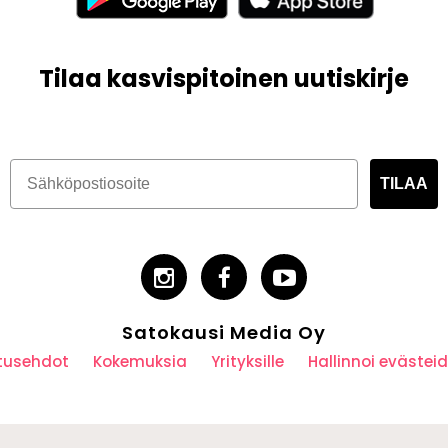
Tilaa kasvispitoinen uutiskirje
TILAA
Satokausi Media Oy
utusehdot
Kokemuksia
Yrityksille
Hallinnoi eväste