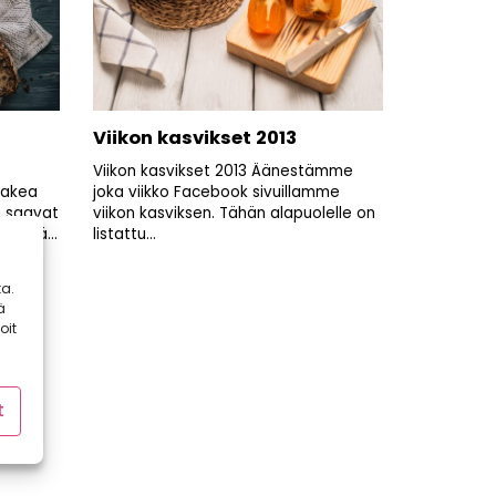
Viikon kasvikset 2013
Viikon kasvikset 2013 Äänestämme
Makea
joka viikko Facebook sivuillamme
o saavat
viikon kasviksen. Tähän alapuolelle on
räytä...
listattu...
a.
ä
oit
t