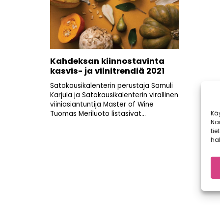
Kahdeksan kiinnostavinta
kasvis- ja viinitrendiä 2021
Satokausikalenterin perustaja Samuli
Karjula ja Satokausikalenterin virallinen
viiniasiantuntija Master of Wine
Kä
Tuomas Meriluoto listasivat...
Nä
tie
hal