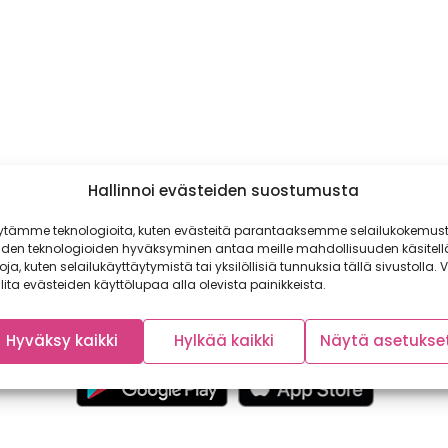
Hallinnoi evästeiden suostumusta
ytämme teknologioita, kuten evästeitä parantaaksemme selailukokemust
iden teknologioiden hyväksyminen antaa meille mahdollisuuden käsitell
toja, kuten selailukäyttäytymistä tai yksilöllisiä tunnuksia tällä sivustolla. V
lita evästeiden käyttölupaa alla olevista painikkeista.
Hyväksy kaikki
Hylkää kaikki
Näytä asetukse