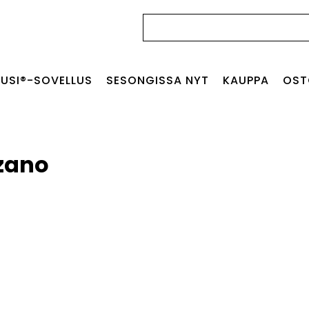
Haku:
USI®-SOVELLUS
SESONGISSA NYT
KAUPPA
OST
zano