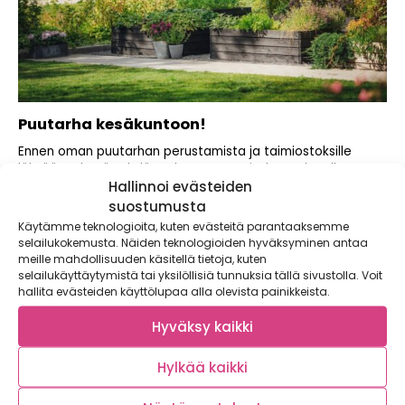
Puutarha kesäkuntoon!
Ennen oman puutarhan perustamista ja taimiostoksille
lähtöä on hyvä tehdä rauhassa suunnitelma tulevalle
Hallinnoi evästeiden
kasvukaudelle!...
suostumusta
Käytämme teknologioita, kuten evästeitä parantaaksemme
selailukokemusta. Näiden teknologioiden hyväksyminen antaa
meille mahdollisuuden käsitellä tietoja, kuten
selailukäyttäytymistä tai yksilöllisiä tunnuksia tällä sivustolla. Voit
hallita evästeiden käyttölupaa alla olevista painikkeista.
Hyväksy kaikki
Hylkää kaikki