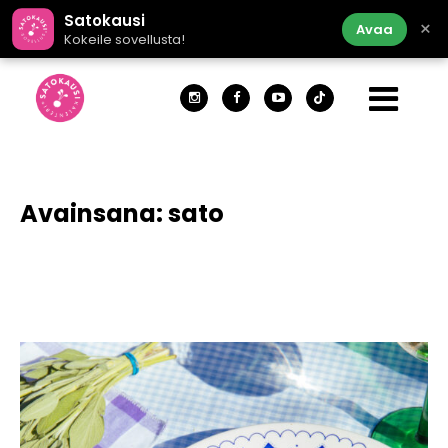
Satokausi
×
Avaa
Kokeile sovellusta!
Avainsana:
sato