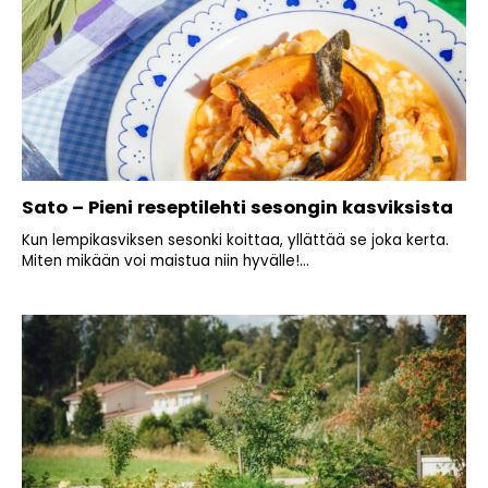
Sato – Pieni reseptilehti sesongin kasviksista
Kun lempikasviksen sesonki koittaa, yllättää se joka kerta.
Miten mikään voi maistua niin hyvälle!...