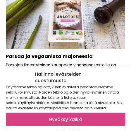
Parsaa ja vegaanista majoneesia
Parsojen ilmestyminen kauppojen vihannesosastoille on
varma kevään merkki. Vegaanisen ja keväisen raikkaan
Hallinnoi evästeiden
majoneesin saat...
suostumusta
Käytämme teknologioita, kuten evästeitä parantaaksemme
selailukokemusta. Näiden teknologioiden hyväksyminen antaa
meille mahdollisuuden käsitellä tietoja, kuten
selailukäyttäytymistä tai yksilöllisiä tunnuksia tällä sivustolla. Voit
hallita evästeiden käyttölupaa alla olevista painikkeista.
Hyväksy kaikki