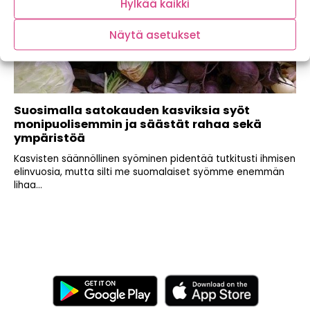
Hylkää kaikki
Näytä asetukset
Suosimalla satokauden kasviksia syöt
monipuolisemmin ja säästät rahaa sekä
ympäristöä
Kasvisten säännöllinen syöminen pidentää tutkitusti ihmisen
elinvuosia, mutta silti me suomalaiset syömme enemmän
lihaa...