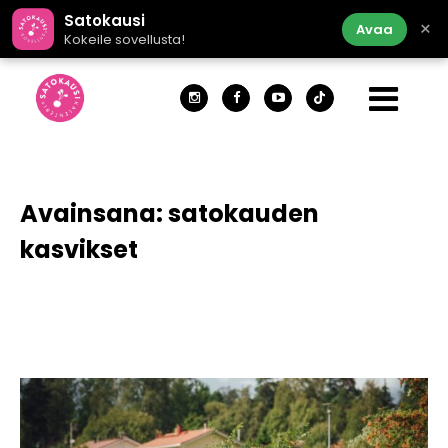
Satokausi
×
Avaa
Kokeile sovellusta!
Avainsana:
satokauden
kasvikset