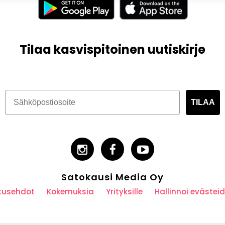
Tilaa kasvispitoinen uutiskirje
TILAA
Satokausi Media Oy
utusehdot
Kokemuksia
Yrityksille
Hallinnoi eväste