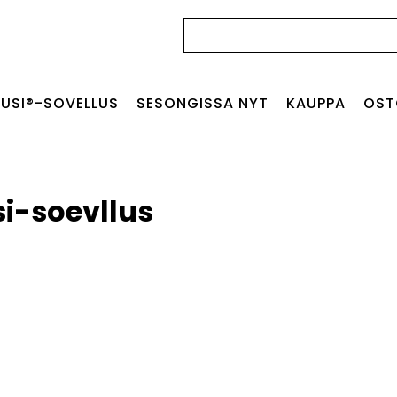
Haku:
USI®-SOVELLUS
SESONGISSA NYT
KAUPPA
OST
i-soevllus