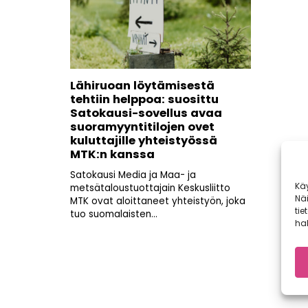
Lähiruoan löytämisestä
tehtiin helppoa: suosittu
Satokausi-sovellus avaa
suoramyyntitilojen ovet
kuluttajille yhteistyössä
MTK:n kanssa
Satokausi Media ja Maa- ja
Kä
metsätaloustuottajain Keskusliitto
Nä
MTK ovat aloittaneet yhteistyön, joka
tie
tuo suomalaisten...
hal