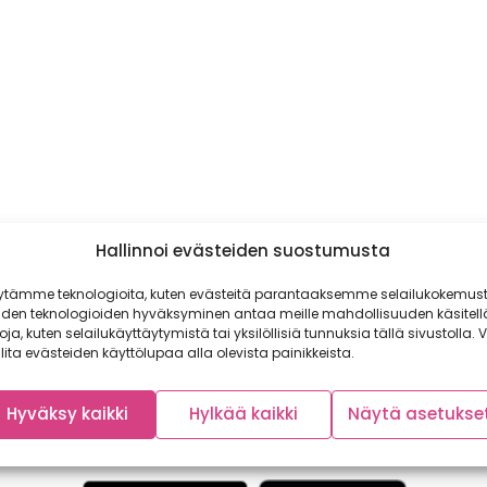
Hallinnoi evästeiden suostumusta
ytämme teknologioita, kuten evästeitä parantaaksemme selailukokemust
iden teknologioiden hyväksyminen antaa meille mahdollisuuden käsitell
toja, kuten selailukäyttäytymistä tai yksilöllisiä tunnuksia tällä sivustolla. V
lita evästeiden käyttölupaa alla olevista painikkeista.
Hyväksy kaikki
Hylkää kaikki
Näytä asetukse