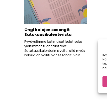
Ongi kalojen sesongit
Satokausikalenterista
Pyydystimme kotimaiset kalat sekä
yleisimmät tuontituotteet
Satokausikalenterin sivuille, sillä myös
Kä
kaloilla on vaihtuvat sesongit. Vain...
Nä
tie
hal