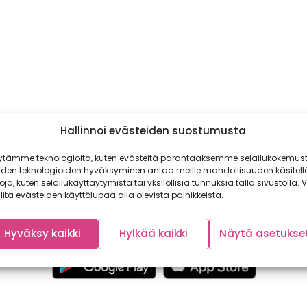
Hallinnoi evästeiden suostumusta
ytämme teknologioita, kuten evästeitä parantaaksemme selailukokemust
iden teknologioiden hyväksyminen antaa meille mahdollisuuden käsitell
toja, kuten selailukäyttäytymistä tai yksilöllisiä tunnuksia tällä sivustolla. V
lita evästeiden käyttölupaa alla olevista painikkeista.
Hyväksy kaikki
Hylkää kaikki
Näytä asetukse