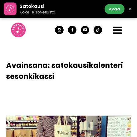
Satokausi
×
Avaa
Kokeile sovellusta!
Avainsana:
satokausikalenteri
sesonkikassi