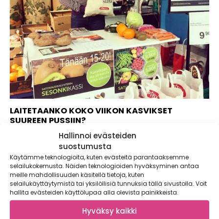
LAITETAANKO KOKO VIIKON KASVIKSET
SUUREEN PUSSIIN?
Hallinnoi evästeiden
Sesonkikassin ideana on tarjota koko viikon kasvikset
kerralla. Toteutimme konseptin kokeilun yhteistyössä K-
suostumusta
Supermarket Postitalon...
Käytämme teknologioita, kuten evästeitä parantaaksemme
selailukokemusta. Näiden teknologioiden hyväksyminen antaa
meille mahdollisuuden käsitellä tietoja, kuten
selailukäyttäytymistä tai yksilöllisiä tunnuksia tällä sivustolla. Voit
hallita evästeiden käyttölupaa alla olevista painikkeista.
Hyväksy kaikki