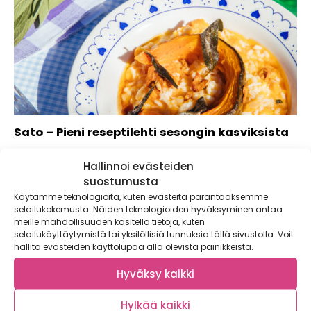
Sato – Pieni reseptilehti sesongin kasviksista
Kun lempikasviksen sesonki koittaa, yllättää se joka kerta.
Hallinnoi evästeiden
Miten mikään voi maistua niin hyvälle!...
suostumusta
Käytämme teknologioita, kuten evästeitä parantaaksemme
selailukokemusta. Näiden teknologioiden hyväksyminen antaa
meille mahdollisuuden käsitellä tietoja, kuten
selailukäyttäytymistä tai yksilöllisiä tunnuksia tällä sivustolla. Voit
hallita evästeiden käyttölupaa alla olevista painikkeista.
Hyväksy kaikki
Hylkää kaikki