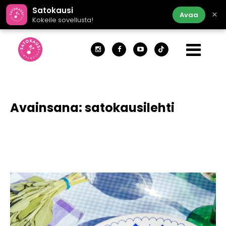
Satokausi
×
Avaa
Kokeile sovellusta!
Avainsana:
satokausilehti