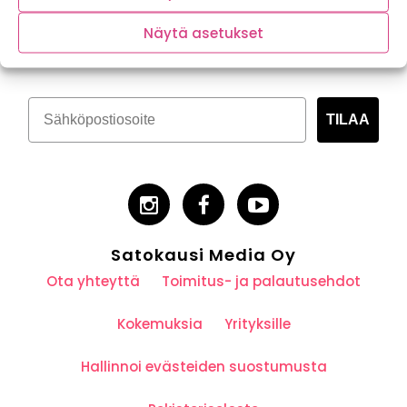
Tilaa kasvispitoinen uutiskirje
Näytä asetukset
TILAA
Satokausi Media Oy
Ota yhteyttä
Toimitus- ja palautusehdot
Kokemuksia
Yrityksille
Hallinnoi evästeiden suostumusta