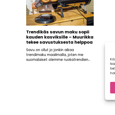
Trendikäs savun maku sopii
kauden kasviksille – Muurikka
tekee savustuksesta helppoa
Savu on ollut jo jonkin aikaa
trendimaku maailmalla, joten me
Kä
suomalaiset olemme ruokatrendien...
Nä
tie
hal