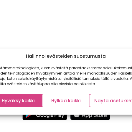
Hallinnoi evästeiden suostumusta
ytämme teknologioita, kuten evästeitä parantaaksemme selailukokemust
iden teknologioiden hyväksyminen antaa meille mahdollisuuden käsitell
toja, kuten selailukäyttäytymistä tai yksilöllisiä tunnuksia tällä sivustolla. V
lita evästeiden käyttölupaa alla olevista painikkeista.
Hyväksy kaikki
Hylkää kaikki
Näytä asetukse