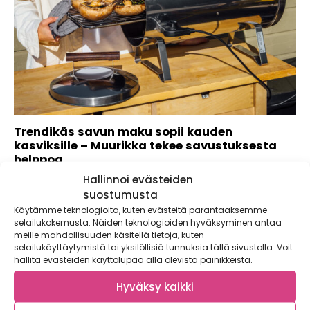
Trendikäs savun maku sopii kauden
kasviksille – Muurikka tekee savustuksesta
helppoa
Hallinnoi evästeiden
Savu on ollut jo jonkin aikaa trendimaku maailmalla, joten
me suomalaiset olemme ruokatrendien...
suostumusta
Käytämme teknologioita, kuten evästeitä parantaaksemme
selailukokemusta. Näiden teknologioiden hyväksyminen antaa
meille mahdollisuuden käsitellä tietoja, kuten
selailukäyttäytymistä tai yksilöllisiä tunnuksia tällä sivustolla. Voit
hallita evästeiden käyttölupaa alla olevista painikkeista.
Hyväksy kaikki