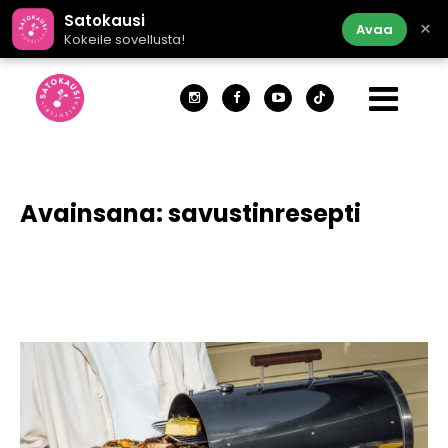
Satokausi
×
Avaa
Kokeile sovellusta!
Avainsana:
savustinresepti