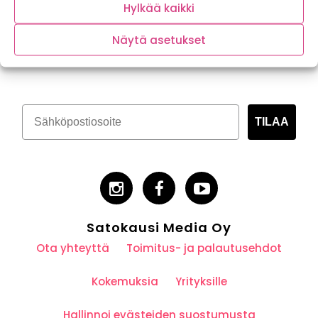
Hylkää kaikki
Näytä asetukset
Tilaa kasvispitoinen uutiskirje
TILAA
Satokausi Media Oy
Ota yhteyttä
Toimitus- ja palautusehdot
Kokemuksia
Yrityksille
Hallinnoi evästeiden suostumusta