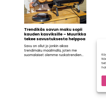
Trendikäs savun maku sopii
kauden kasviksille – Muurikka
tekee savustuksesta helppoa
Savu on ollut jo jonkin aikaa
trendimaku maailmalla, joten me
Kä
suomalaiset olemme ruokatrendien...
Nä
tie
hal