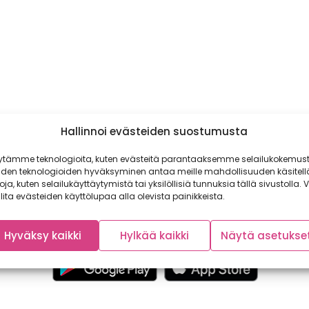
Hallinnoi evästeiden suostumusta
ytämme teknologioita, kuten evästeitä parantaaksemme selailukokemust
iden teknologioiden hyväksyminen antaa meille mahdollisuuden käsitell
toja, kuten selailukäyttäytymistä tai yksilöllisiä tunnuksia tällä sivustolla. V
lita evästeiden käyttölupaa alla olevista painikkeista.
Hyväksy kaikki
Hylkää kaikki
Näytä asetukse