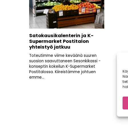
Satokausikalenterin ja K-
Supermarket Postitalon
yhteistyö jatkuu
Toteutimme viime keväänä suuren
suosion saavuttaneen Sesonkikassi -
konseptin kokeilun K-Supermarket
Kä
Postitalossa. Kiireistämme johtuen
Nä
emme...
tie
hal