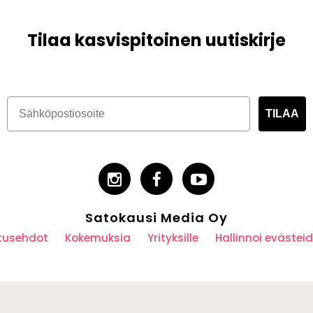
Tilaa kasvispitoinen uutiskirje
TILAA
Satokausi Media Oy
utusehdot
Kokemuksia
Yrityksille
Hallinnoi eväste