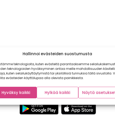
Hallinnoi evästeiden suostumusta
ytämme teknologioita, kuten evästeitä parantaaksemme selailukokemust
iden teknologioiden hyväksyminen antaa meille mahdollisuuden käsitell
toja, kuten selailukäyttäytymistä tai yksilöllisiä tunnuksia tällä sivustolla. V
lita evästeiden käyttölupaa alla olevista painikkeista.
Hyväksy kaikki
Hylkää kaikki
Näytä asetukse