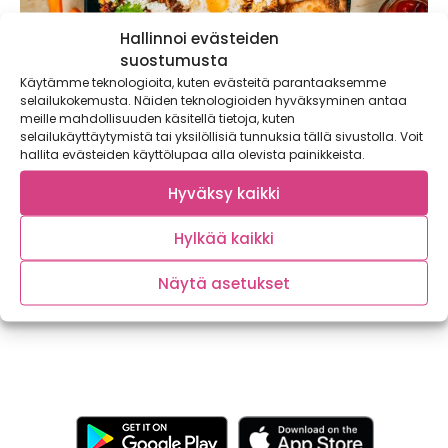
Hallinnoi evästeiden
suostumusta
Käytämme teknologioita, kuten evästeitä parantaaksemme
selailukokemusta. Näiden teknologioiden hyväksyminen antaa
meille mahdollisuuden käsitellä tietoja, kuten
selailukäyttäytymistä tai yksilöllisiä tunnuksia tällä sivustolla. Voit
hallita evästeiden käyttölupaa alla olevista painikkeista.
Kuinka paljon heität vuodessa ruokaa roskiin
Hyväksy kaikki
– testaa Pauligin suosittu ja näppärä
ruokahävikkilaskuri
Hylkää kaikki
Kaupallinen yhteistyö: Paulig Tiesitkö, että
keskivertosuomalainen heittää jopa 25 kiloa vuodessa
Näytä asetukset
ruokaa roskiin?...