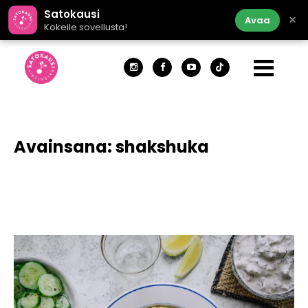
Satokausi
×
Avaa
Kokeile sovellusta!
Avainsana:
shakshuka