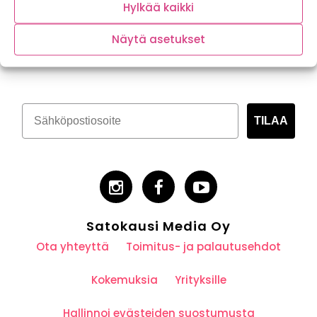
Hylkää kaikki
Näytä asetukset
Tilaa kasvispitoinen uutiskirje
TILAA
Satokausi Media Oy
Ota yhteyttä
Toimitus- ja palautusehdot
Kokemuksia
Yrityksille
Hallinnoi evästeiden suostumusta