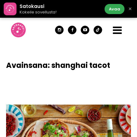
Satokausi
×
Avaa
Kokeile sovellusta!
Avainsana:
shanghai tacot