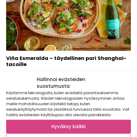
Viña Esmeralda – täydellinen pari Shanghai-
tacoille
Loppukesän lämpimät illat houkuttelevat nauttimaan
Hallinnoi evästeiden
pitkistä illallisista ystävien kesken. Lasiin kaadetaan kylmää
Viña...
suostumusta
Käytämme teknologioita, kuten evästeitä parantaaksemme
selailukokemusta. Näiden teknologioiden hyväksyminen antaa
meille mahdollisuuden käsitellä tietoja, kuten
selailukäyttäytymistä tai yksilöllisiä tunnuksia tällä sivustolla. Voit
hallita evästeiden käyttölupaa alla olevista painikkeista.
Hyväksy kaikki