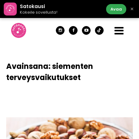
Satokausi
×
Avaa
Kokeile sovellusta!
Avainsana:
siementen
terveysvaikutukset