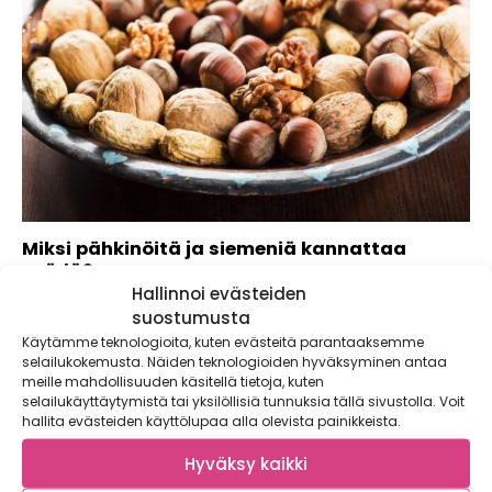
Miksi pähkinöitä ja siemeniä kannattaa
syödä?
Hallinnoi evästeiden
Vaikka pähkinöillä ja siemenillä ei ole selkeää sesonkia, niin
suostumusta
ne ovat osa monipuolista ja...
Käytämme teknologioita, kuten evästeitä parantaaksemme
selailukokemusta. Näiden teknologioiden hyväksyminen antaa
meille mahdollisuuden käsitellä tietoja, kuten
selailukäyttäytymistä tai yksilöllisiä tunnuksia tällä sivustolla. Voit
hallita evästeiden käyttölupaa alla olevista painikkeista.
Hyväksy kaikki