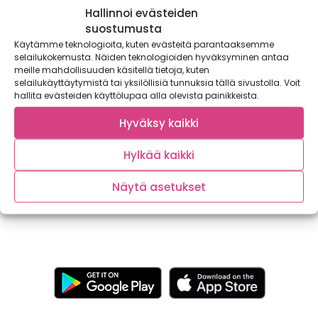
Hallinnoi evästeiden
suostumusta
Käytämme teknologioita, kuten evästeitä parantaaksemme
selailukokemusta. Näiden teknologioiden hyväksyminen antaa
meille mahdollisuuden käsitellä tietoja, kuten
selailukäyttäytymistä tai yksilöllisiä tunnuksia tällä sivustolla. Voit
hallita evästeiden käyttölupaa alla olevista painikkeista.
Sadonkorjuuajan suosikit: Ruusukaali,
kyssäkaali ja suppilovahverot säestävät
Hyväksy kaikki
mehukkaita Maatiaispossun erikoislihoja
Syksy on sadonkorjuun aikaa! Satokausi-keittiössä
Hylkää kaikki
loihdimme lisukkeita, joissa etenkin sesongin kaalit ja
sienet...
Näytä asetukset