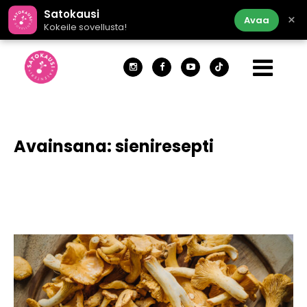
Satokausi
×
Avaa
Kokeile sovellusta!
Avainsana:
sieniresepti