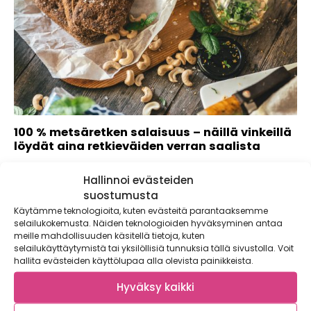
100 % metsäretken salaisuus – näillä vinkeillä
löydät aina retkieväiden verran saalista
Suomen suosituin ruisleipä on nyt saatavilla 100 %
Hallinnoi evästeiden
kotimaista täysjyväruista sisältävänä leipänä.
Pakkasimme...
suostumusta
Käytämme teknologioita, kuten evästeitä parantaaksemme
selailukokemusta. Näiden teknologioiden hyväksyminen antaa
meille mahdollisuuden käsitellä tietoja, kuten
selailukäyttäytymistä tai yksilöllisiä tunnuksia tällä sivustolla. Voit
hallita evästeiden käyttölupaa alla olevista painikkeista.
Hyväksy kaikki