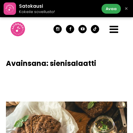
Satokausi
×
Avaa
Kokeile sovellusta!
Avainsana:
sienisalaatti