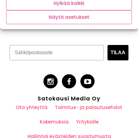
Hylkää kaikki
Näytä asetukset
Tilaa kasvispitoinen uutiskirje
TILAA
Satokausi Media Oy
Ota yhteyttä
Toimitus- ja palautusehdot
Kokemuksia
Yrityksille
Hallinnoi evästeiden suostumusta