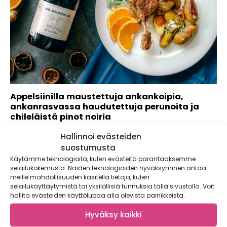
Appelsiinilla maustettuja ankankoipia,
ankanrasvassa haudutettuja perunoita ja
chileläistä pinot noiria
Appelsiinia ja meheviä ankankoipia! Appelsiinilla,
Hallinnoi evästeiden
valkosipulilla ja viisimausteella maustetut koivet tarjoillaan
suostumusta
ankanrasvassa kypsennettyjen...
Käytämme teknologioita, kuten evästeitä parantaaksemme
selailukokemusta. Näiden teknologioiden hyväksyminen antaa
meille mahdollisuuden käsitellä tietoja, kuten
selailukäyttäytymistä tai yksilöllisiä tunnuksia tällä sivustolla. Voit
hallita evästeiden käyttölupaa alla olevista painikkeista.
Hyväksy kaikki