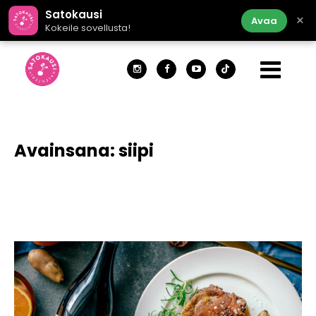
Satokausi
×
Avaa
Kokeile sovellusta!
Avainsana:
siipi