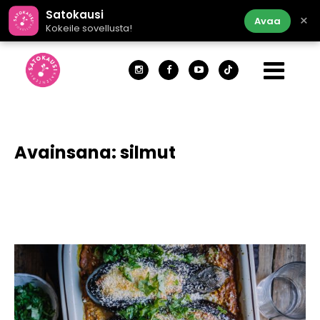
Satokausi
×
Avaa
Kokeile sovellusta!
Avainsana:
silmut