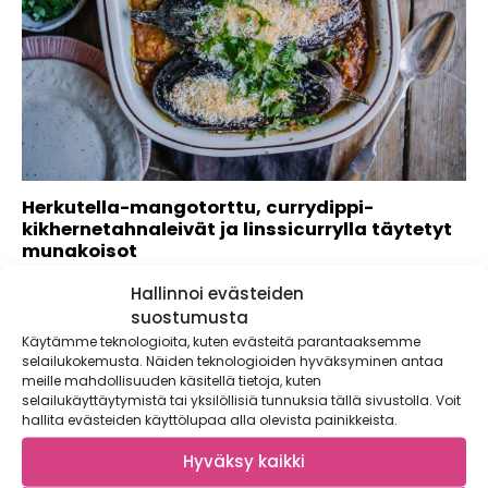
Herkutella-mangotorttu, currydippi-
kikhernetahnaleivät ja linssicurrylla täytetyt
munakoisot
Kaupallinen yhteistyö: Foodin Maukas arki syntyy pienistä
Hallinnoi evästeiden
teoista ja yksinkertaisista valinnoista. Arkisemmatkin ateriat
suostumusta
on...
Käytämme teknologioita, kuten evästeitä parantaaksemme
selailukokemusta. Näiden teknologioiden hyväksyminen antaa
meille mahdollisuuden käsitellä tietoja, kuten
selailukäyttäytymistä tai yksilöllisiä tunnuksia tällä sivustolla. Voit
hallita evästeiden käyttölupaa alla olevista painikkeista.
Hyväksy kaikki