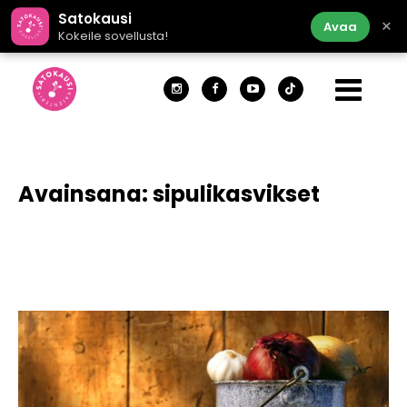
Satokausi
×
Avaa
Kokeile sovellusta!
Avainsana:
sipulikasvikset