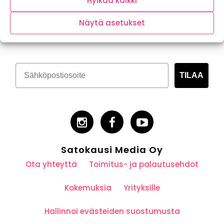
Hylkää kaikki
Tilaa kasvispitoinen uutiskirje
Näytä asetukset
TILAA
Satokausi Media Oy
Ota yhteyttä
Toimitus- ja palautusehdot
Kokemuksia
Yrityksille
Hallinnoi evästeiden suostumusta