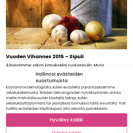
Vuoden Vihannes 2015 – Sipuli
Äänestimme viikon kasvikseksi ruokasipulin. Myös
Puutarhaliitto ja Kotimaiset Kasvikset ry ovat valinneet
Hallinnoi evästeiden
sipulin vuoden...
suostumusta
Käytämme teknologioita, kuten evästeitä parantaaksemme
selailukokemusta. Näiden teknologioiden hyväksyminen antaa
meille mahdollisuuden käsitellä tietoja, kuten
selailukäyttäytymistä tai yksilöllisiä tunnuksia tällä sivustolla. Voit
hallita evästeiden käyttölupaa alla olevista painikkeista.
Hyväksy kaikki