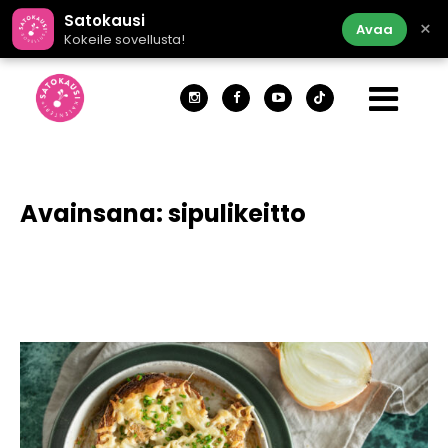
Satokausi
×
Avaa
Kokeile sovellusta!
Avainsana:
sipulikeitto