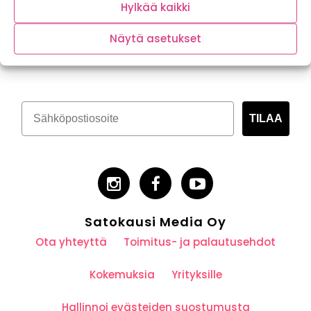
Hylkää kaikki
Näytä asetukset
Tilaa kasvispitoinen uutiskirje
TILAA
Satokausi Media Oy
Ota yhteyttä
Toimitus- ja palautusehdot
Kokemuksia
Yrityksille
Hallinnoi evästeiden suostumusta