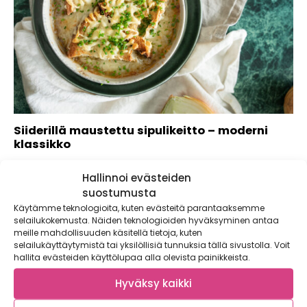
Siiderillä maustettu sipulikeitto – moderni
klassikko
Muista monikäyttöiset mutta usein aliarvostetut sipulit.
Hallinnoi evästeiden
Pitkään haudutettu ja karamellisoitu keltasipuli on
ruokapöydän tähti....
suostumusta
Käytämme teknologioita, kuten evästeitä parantaaksemme
selailukokemusta. Näiden teknologioiden hyväksyminen antaa
meille mahdollisuuden käsitellä tietoja, kuten
selailukäyttäytymistä tai yksilöllisiä tunnuksia tällä sivustolla. Voit
hallita evästeiden käyttölupaa alla olevista painikkeista.
Hyväksy kaikki