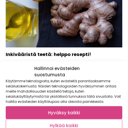
Inkivääristä teetä: helppo resepti!
Tuoreesta inkivääristä saa tehtyä helposti ihanan lämpimän
Hallinnoi evästeiden
juoman! Tämä inkivääritee on ehdoton resepti, jos...
suostumusta
Käytämme teknologioita, kuten evästeitä parantaaksemme
selailukokemusta. Näiden teknologioiden hyväksyminen antaa
meille mahdollisuuden käsitellä tietoja, kuten
selailukäyttäytymistä tai yksilöllisiä tunnuksia tällä sivustolla. Voit
hallita evästeiden käyttölupaa alla olevista painikkeista.
Hyväksy kaikki
Hylkää kaikki