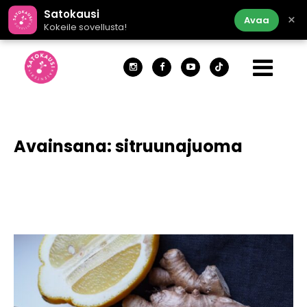
Satokausi
×
Avaa
Kokeile sovellusta!
Avainsana:
sitruunajuoma