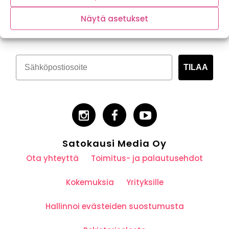
Tilaa kasvispitoinen uutiskirje
Näytä asetukset
TILAA
Satokausi Media Oy
Ota yhteyttä
Toimitus- ja palautusehdot
Kokemuksia
Yrityksille
Hallinnoi evästeiden suostumusta