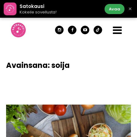
Satokausi
×
Avaa
Kokeile sovellusta!
Avainsana:
soija