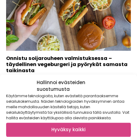
Onnistu soijarouheen valmistuksessa –
täydellinen vegeburgeri ja pyörykät samasta
taikinasta
Tiesitkö, että sinä päätät miltä soijarouhe maistuu?
Hallinnoi evästeiden
Soijarouhe on monella tapaa täydellinen raaka-aine:
suostumusta
edullinen,...
Käytämme teknologioita, kuten evästeitä parantaaksemme
selailukokemusta. Näiden teknologioiden hyväksyminen antaa
meille mahdollisuuden käsitellä tietoja, kuten
selailukäyttäytymistä tai yksilöllisiä tunnuksia tällä sivustolla. Voit
hallita evästeiden käyttölupaa alla olevista painikkeista.
Hyväksy kaikki