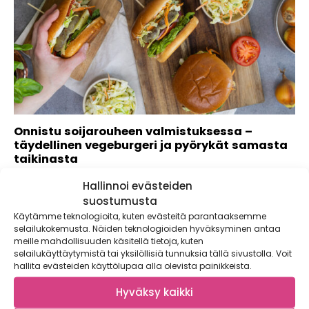
Onnistu soijarouheen valmistuksessa –
täydellinen vegeburgeri ja pyörykät samasta
taikinasta
Tiesitkö, että sinä päätät miltä soijarouhe maistuu?
Hallinnoi evästeiden
Soijarouhe on monella tapaa täydellinen raaka-aine:
suostumusta
edullinen,...
Käytämme teknologioita, kuten evästeitä parantaaksemme
selailukokemusta. Näiden teknologioiden hyväksyminen antaa
meille mahdollisuuden käsitellä tietoja, kuten
selailukäyttäytymistä tai yksilöllisiä tunnuksia tällä sivustolla. Voit
hallita evästeiden käyttölupaa alla olevista painikkeista.
Hyväksy kaikki