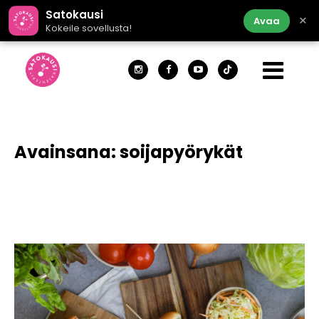
Satokausi
×
Avaa
Kokeile sovellusta!
Avainsana:
soijapyörykät