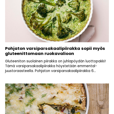
Pohjaton varsiparsakaalipiirakka sopii myös
gluteenittomaan ruokavalioon
Gluteeniton suolainen piirakka on juhlapöydän luottopakki!
Tämä varsiparsakaalipiirakka höystetään emmental-
juustoraasteella. Pohjaton varsiparsakaalipiirakka 6...