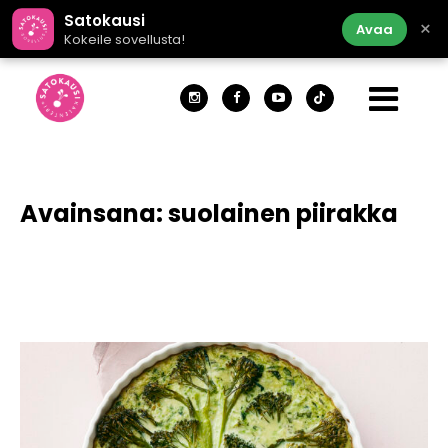
Satokausi
×
Avaa
Kokeile sovellusta!
Avainsana:
suolainen piirakka