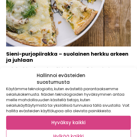
Sieni-purjopiirakka – suolainen herkku arkeen
ja juhlaan
Pyöräytä kesän ensimmäisistä kantarelleista sieni-
Hallinnoi evästeiden
purjopiirakka, joka sopii arkeen kuin juhlaankin. Tarjoa
piirakan kanssa ihanan...
suostumusta
Käytämme teknologioita, kuten evästeitä parantaaksemme
selailukokemusta. Näiden teknologioiden hyväksyminen antaa
meille mahdollisuuden käsitellä tietoja, kuten
selailukäyttäytymistä tai yksilöllisiä tunnuksia tällä sivustolla. Voit
hallita evästeiden käyttölupaa alla olevista painikkeista.
Hyväksy kaikki
Hylkää kaikki