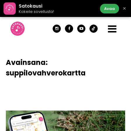
Satokausi
×
Avaa
Kokeile sovellusta!
Avainsana:
suppilovahverokartta