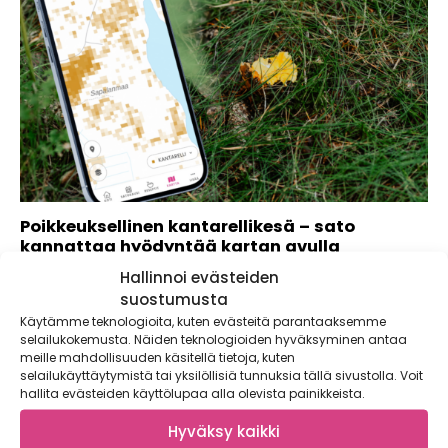
Poikkeuksellinen kantarellikesä – sato
kannattaa hyödyntää kartan avulla
Hallinnoi evästeiden
Satokausi-sovelluksen uusin metsän saalis on kantarelli,
jonka sijaintikartat julkaistiin juuri parahiksi kesän toisen
suostumusta
sadon...
Käytämme teknologioita, kuten evästeitä parantaaksemme
selailukokemusta. Näiden teknologioiden hyväksyminen antaa
meille mahdollisuuden käsitellä tietoja, kuten
selailukäyttäytymistä tai yksilöllisiä tunnuksia tällä sivustolla. Voit
hallita evästeiden käyttölupaa alla olevista painikkeista.
Hyväksy kaikki