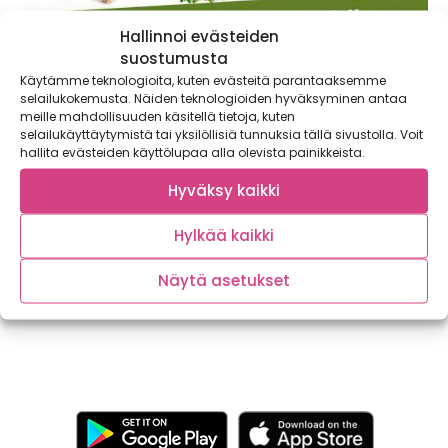
Hallinnoi evästeiden
suostumusta
Käytämme teknologioita, kuten evästeitä parantaaksemme
selailukokemusta. Näiden teknologioiden hyväksyminen antaa
meille mahdollisuuden käsitellä tietoja, kuten
selailukäyttäytymistä tai yksilöllisiä tunnuksia tällä sivustolla. Voit
hallita evästeiden käyttölupaa alla olevista painikkeista.
Hyväksy kaikki
Syödään värikkäästi!
Hylkää kaikki
Tutkimusten mukaan kasvisten väriaineilla on tärkeitä
tehtäviä terveytemme ylläpitäjinä. Useat kasvisten
Näytä asetukset
sisältämät väriaineet toimivat...