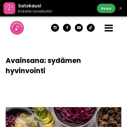
Satokausi
×
Avaa
Kokeile sovellusta!
Avainsana:
sydämen
hyvinvointi