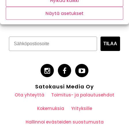
Hylkää kaikki
Tilaa kasvispitoinen uutiskirje
Näytä asetukset
TILAA
Satokausi Media Oy
Ota yhteyttä
Toimitus- ja palautusehdot
Kokemuksia
Yrityksille
Hallinnoi evästeiden suostumusta