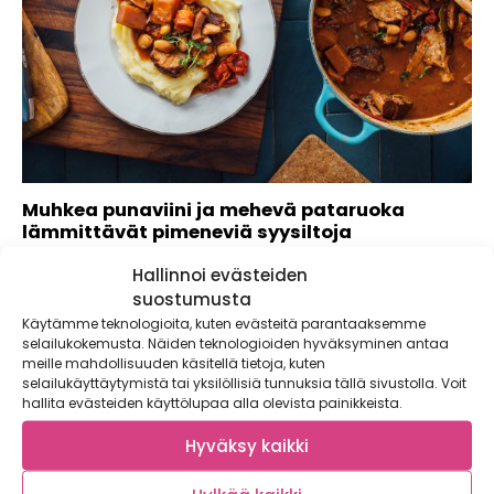
Muhkea punaviini ja mehevä pataruoka
lämmittävät pimeneviä syysiltoja
Lokakuun pimeät syysillat muuttuvat mukaviksi, kun nostat
Hallinnoi evästeiden
pöytään höyryävän pataruoan, joka on saanut...
suostumusta
Käytämme teknologioita, kuten evästeitä parantaaksemme
selailukokemusta. Näiden teknologioiden hyväksyminen antaa
meille mahdollisuuden käsitellä tietoja, kuten
selailukäyttäytymistä tai yksilöllisiä tunnuksia tällä sivustolla. Voit
hallita evästeiden käyttölupaa alla olevista painikkeista.
Hyväksy kaikki