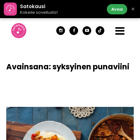
Satokausi
×
Avaa
Kokeile sovellusta!
Avainsana:
syksyinen punaviini