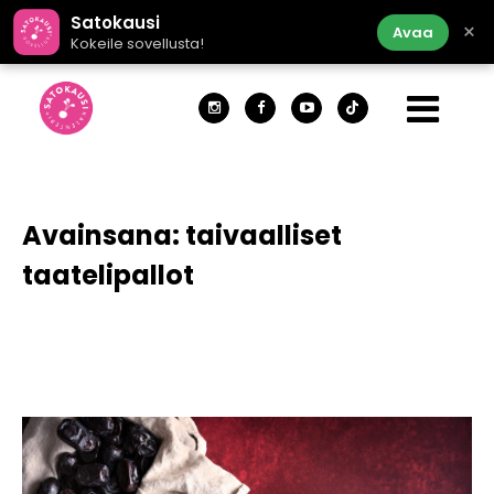
Satokausi
×
Avaa
Kokeile sovellusta!
Avainsana:
taivaalliset
taatelipallot