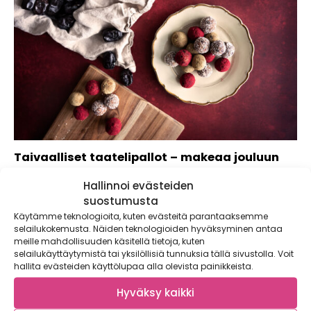
Taivaalliset taatelipallot – makeaa jouluun
Herkuttele makeilla taateleilla! Taivaalliset taatelipallot
Hallinnoi evästeiden
ovat ihania herkkuja jouluun. Vinkki: Kokeile myös täytettyjä
suostumusta
taateleita....
Käytämme teknologioita, kuten evästeitä parantaaksemme
selailukokemusta. Näiden teknologioiden hyväksyminen antaa
meille mahdollisuuden käsitellä tietoja, kuten
selailukäyttäytymistä tai yksilöllisiä tunnuksia tällä sivustolla. Voit
hallita evästeiden käyttölupaa alla olevista painikkeista.
Hyväksy kaikki