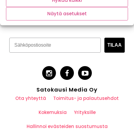
Hylkää kaikki
Tilaa kasvispitoinen uutiskirje
Näytä asetukset
TILAA
Satokausi Media Oy
Ota yhteyttä
Toimitus- ja palautusehdot
Kokemuksia
Yrityksille
Hallinnoi evästeiden suostumusta