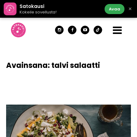
Satokausi
×
Avaa
Kokeile sovellusta!
Avainsana:
talvi salaatti