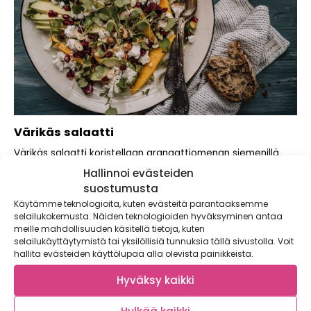
Värikäs salaatti
Värikäs salaatti koristellaan granaattiomenan siemenillä.
Makea mango ja täyteläinen avokado saavat vastapainoa
Hallinnoi evästeiden
fetajuustosta. Pyöräytä...
suostumusta
Käytämme teknologioita, kuten evästeitä parantaaksemme
selailukokemusta. Näiden teknologioiden hyväksyminen antaa
meille mahdollisuuden käsitellä tietoja, kuten
selailukäyttäytymistä tai yksilöllisiä tunnuksia tällä sivustolla. Voit
hallita evästeiden käyttölupaa alla olevista painikkeista.
Hyväksy kaikki