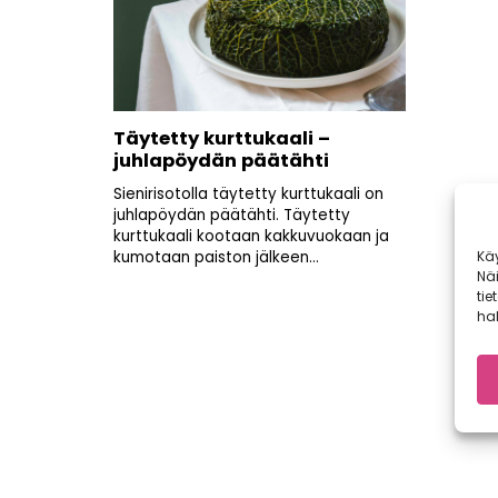
Täytetty kurttukaali –
juhlapöydän päätähti
Sienirisotolla täytetty kurttukaali on
juhlapöydän päätähti. Täytetty
kurttukaali kootaan kakkuvuokaan ja
Kä
kumotaan paiston jälkeen...
Nä
tie
hal