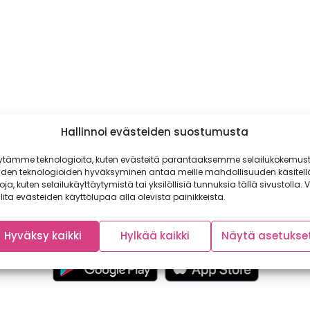
Hallinnoi evästeiden suostumusta
ytämme teknologioita, kuten evästeitä parantaaksemme selailukokemust
iden teknologioiden hyväksyminen antaa meille mahdollisuuden käsitell
toja, kuten selailukäyttäytymistä tai yksilöllisiä tunnuksia tällä sivustolla. V
lita evästeiden käyttölupaa alla olevista painikkeista.
Hyväksy kaikki
Hylkää kaikki
Näytä asetukse