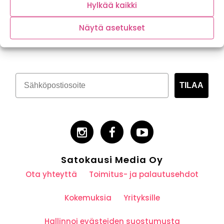
Hylkää kaikki
Näytä asetukset
Tilaa kasvispitoinen uutiskirje
TILAA
Satokausi Media Oy
Ota yhteyttä
Toimitus- ja palautusehdot
Kokemuksia
Yrityksille
Hallinnoi evästeiden suostumusta