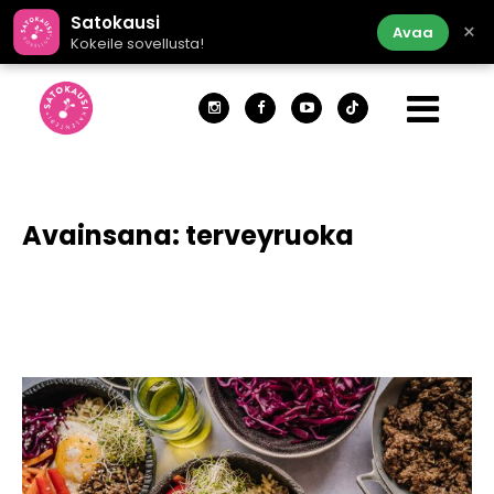
Satokausi
×
Avaa
Kokeile sovellusta!
Avainsana:
terveyruoka