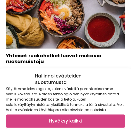
Yhteiset ruokahetket luovat mukavia
ruokamuistoja
Hyvä ruoka on paljon muutakin kuin vatsan täytettä.
Hallinnoi evästeiden
Yhteisessä pöydässä kannustetaan kokeilemaan erilaisia
makuja,...
suostumusta
Käytämme teknologioita, kuten evästeitä parantaaksemme
selailukokemusta. Näiden teknologioiden hyväksyminen antaa
meille mahdollisuuden käsitellä tietoja, kuten
selailukäyttäytymistä tai yksilöllisiä tunnuksia tällä sivustolla. Voit
hallita evästeiden käyttölupaa alla olevista painikkeista.
Hyväksy kaikki