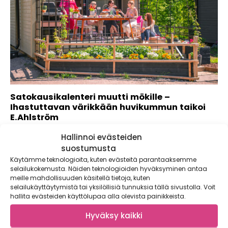
Satokausikalenteri muutti mökille –
Ihastuttavan värikkään huvikummun taikoi
E.Ahlström
Yhteistyö: E.Ahlström Kevättalvella Satokausikalenterin jengi
Hallinnoi evästeiden
päätti jättää Stadin tomut taakseen ja toteuttaa
suostumusta
haaveensa muuttaa...
Käytämme teknologioita, kuten evästeitä parantaaksemme
selailukokemusta. Näiden teknologioiden hyväksyminen antaa
meille mahdollisuuden käsitellä tietoja, kuten
selailukäyttäytymistä tai yksilöllisiä tunnuksia tällä sivustolla. Voit
hallita evästeiden käyttölupaa alla olevista painikkeista.
Hyväksy kaikki