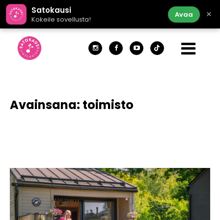
Satokausi
×
Avaa
Kokeile sovellusta!
Avainsana:
toimisto